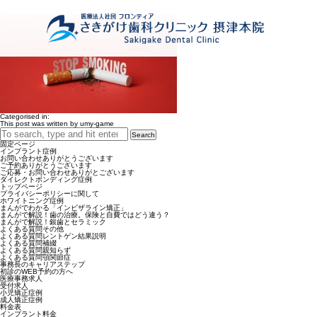
tips-for-long-term-implant-use_1665552199
11月 11, 2025 7:12 pm
Published by
umy-game
Categorised in:
This post was written by umy-game
Search
固定ページ
インプラント症例
お問い合わせありがとうございます
ご予約ありがとうございます
ご応募・お問い合わせありがとございます
ダイレクトボンディング症例
トップページ
プライバシーポリシーに関して
ホワイトニング症例
まんがでわかる「インビザライン矯正」
まんがで解説！歯の治療。保険と自費ではどう違う？
まんがで解説！銀歯とセラミック
よくある質問その他
よくある質問レントゲン結果説明
よくある質問補綴
よくある質問親知らず
よくある質問顎関節症
事務長のキャリアステップ
初診のWEB予約の方へ
医療事務求人
受付求人
小児矯正症例
成人矯正症例
料金表
インプラント料金