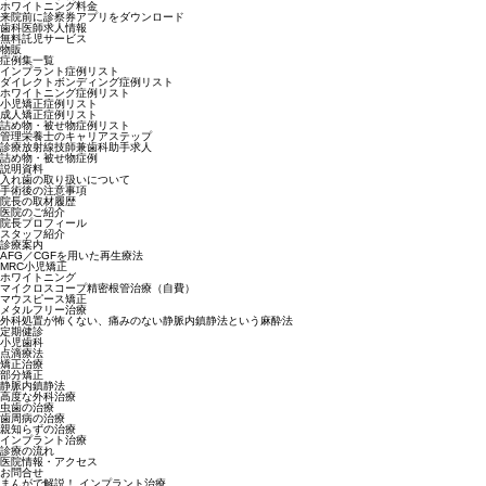
ホワイトニング料金
来院前に診察券アプリをダウンロード
歯科医師求人情報
無料託児サービス
物販
症例集一覧
インプラント症例リスト
ダイレクトボンディング症例リスト
ホワイトニング症例リスト
小児矯正症例リスト
成人矯正症例リスト
詰め物・被せ物症例リスト
管理栄養士のキャリアステップ
診療放射線技師兼歯科助手求人
詰め物・被せ物症例
説明資料
入れ歯の取り扱いについて
手術後の注意事項
院長の取材履歴
医院のご紹介
院長プロフィール
スタッフ紹介
診療案内
AFG／CGFを用いた再生療法
MRC小児矯正
ホワイトニング
マイクロスコープ精密根管治療（自費）
マウスピース矯正
メタルフリー治療
外科処置が怖くない、痛みのない静脈内鎮静法という麻酔法
定期健診
小児歯科
点滴療法
矯正治療
部分矯正
静脈内鎮静法
高度な外科治療
虫歯の治療
歯周病の治療
親知らずの治療
インプラント治療
診療の流れ
医院情報・アクセス
お問合せ
まんがで解説！ インプラント治療