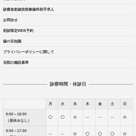
診療放射線技師兼歯科助手求人
お問合せ
初診限定WEB予約
歯の豆知識
プライバシーポリシーに関して
当院の施設基準
診察時間・休診日
月
火
水
木
金
土
日
9:00～18:00
休
―
―
―
休
（昼休みなし）
9:00～17:00
―
―
休
休