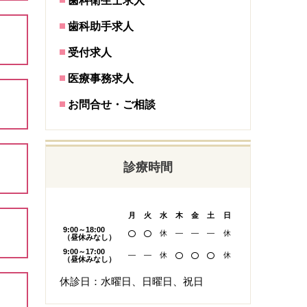
歯科衛生士求人
歯科助手求人
受付求人
医療事務求人
お問合せ・ご相談
診療時間
月
火
水
木
金
土
日
9:00～18:00
休
―
―
―
休
（昼休みなし）
9:00～17:00
―
―
休
休
（昼休みなし）
休診日：水曜日、日曜日、祝日