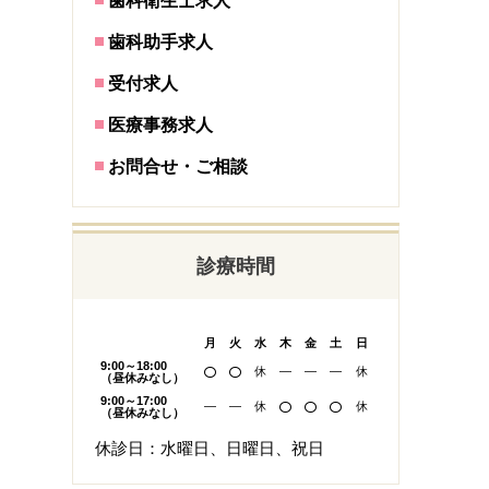
歯科衛生士求人
歯科助手求人
受付求人
医療事務求人
お問合せ・ご相談
診療時間
月
火
水
木
金
土
日
9:00～18:00
休
―
―
―
休
（昼休みなし）
9:00～17:00
―
―
休
休
（昼休みなし）
休診日：水曜日、日曜日、祝日