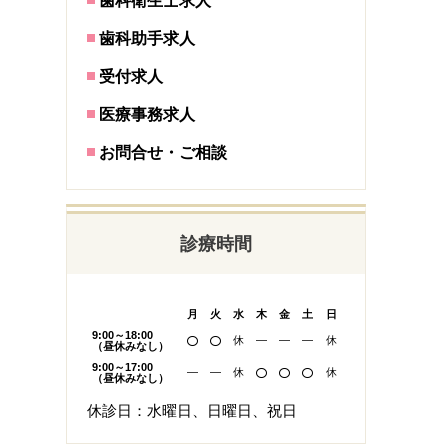
歯科衛生士求人
歯科助手求人
受付求人
医療事務求人
お問合せ・ご相談
診療時間
月
火
水
木
金
土
日
9:00～18:00
休
―
―
―
休
（昼休みなし）
9:00～17:00
―
―
休
休
（昼休みなし）
休診日：水曜日、日曜日、祝日