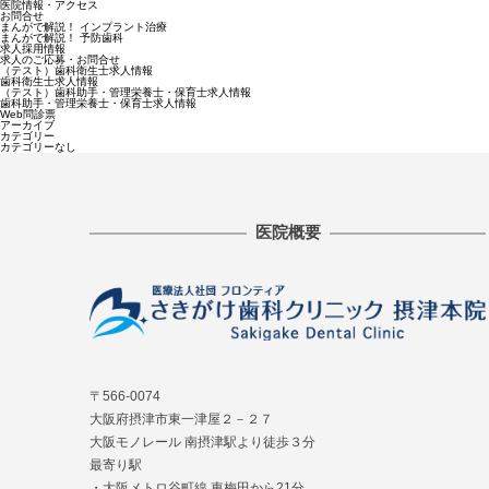
医院情報・アクセス
お問合せ
まんがで解説！ インプラント治療
まんがで解説！ 予防歯科
求人採用情報
求人のご応募・お問合せ
（テスト）歯科衛生士求人情報
歯科衛生士求人情報
（テスト）歯科助手・管理栄養士・保育士求人情報
歯科助手・管理栄養士・保育士求人情報
Web問診票
アーカイブ
カテゴリー
カテゴリーなし
医院概要
〒566-0074
大阪府摂津市東一津屋２－２７
大阪モノレール 南摂津駅より徒歩３分
最寄り駅
・大阪メトロ谷町線 東梅田から21分