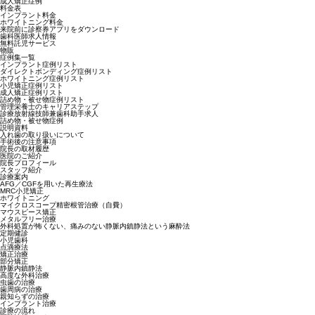
成人矯正症例
料金表
インプラント料金
ホワイトニング料金
来院前に診察券アプリをダウンロード
歯科医師求人情報
無料託児サービス
物販
症例集一覧
インプラント症例リスト
ダイレクトボンディング症例リスト
ホワイトニング症例リスト
小児矯正症例リスト
成人矯正症例リスト
詰め物・被せ物症例リスト
管理栄養士のキャリアステップ
診療放射線技師兼歯科助手求人
詰め物・被せ物症例
説明資料
入れ歯の取り扱いについて
手術後の注意事項
院長の取材履歴
医院のご紹介
院長プロフィール
スタッフ紹介
診療案内
AFG／CGFを用いた再生療法
MRC小児矯正
ホワイトニング
マイクロスコープ精密根管治療（自費）
マウスピース矯正
メタルフリー治療
外科処置が怖くない、痛みのない静脈内鎮静法という麻酔法
定期健診
小児歯科
点滴療法
矯正治療
部分矯正
静脈内鎮静法
高度な外科治療
虫歯の治療
歯周病の治療
親知らずの治療
インプラント治療
診療の流れ