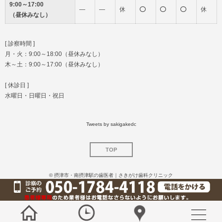
9:00～17:00
―
―
休
休
（昼休みなし）
[ 診察時間 ]
月・火：9:00～18:00（昼休みなし）
木～土：9:00～17:00（昼休みなし）
[ 休診日 ]
水曜日・日曜日・祝日
Tweets by sakigakedc
TOP
©
摂津市・南摂津駅の歯医者｜さきがけ歯科クリニック