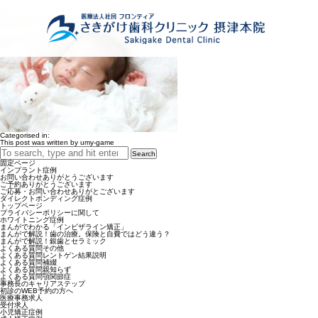
Babies-at-the-age-when-they-start-brushing-their-teeth_54587563.jpg
5月 27, 2026 5:27 pm
Published by
umy-game
Categorised in:
This post was written by umy-game
Search
固定ページ
インプラント症例
お問い合わせありがとうございます
ご予約ありがとうございます
ご応募・お問い合わせありがとございます
ダイレクトボンディング症例
トップページ
プライバシーポリシーに関して
ホワイトニング症例
まんがでわかる「インビザライン矯正」
まんがで解説！歯の治療。保険と自費ではどう違う？
まんがで解説！銀歯とセラミック
よくある質問その他
よくある質問レントゲン結果説明
よくある質問補綴
よくある質問親知らず
よくある質問顎関節症
事務長のキャリアステップ
初診のWEB予約の方へ
医療事務求人
受付求人
小児矯正症例