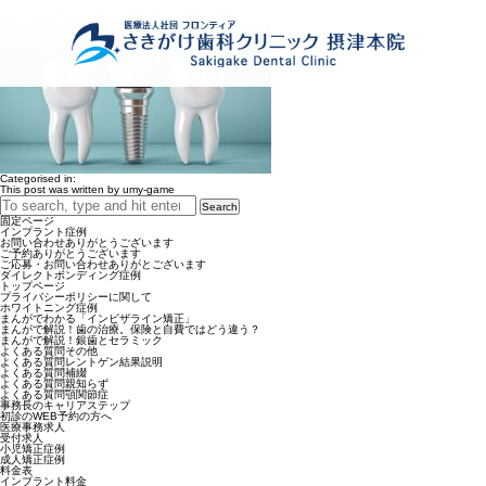
is-dental-implant-treatment-painful_898510048
8月 8, 2025 12:21 pm
Published by
umy-game
Categorised in:
This post was written by umy-game
Search
固定ページ
インプラント症例
お問い合わせありがとうございます
ご予約ありがとうございます
ご応募・お問い合わせありがとございます
ダイレクトボンディング症例
トップページ
プライバシーポリシーに関して
ホワイトニング症例
まんがでわかる「インビザライン矯正」
まんがで解説！歯の治療。保険と自費ではどう違う？
まんがで解説！銀歯とセラミック
よくある質問その他
よくある質問レントゲン結果説明
よくある質問補綴
よくある質問親知らず
よくある質問顎関節症
事務長のキャリアステップ
初診のWEB予約の方へ
医療事務求人
受付求人
小児矯正症例
成人矯正症例
料金表
インプラント料金