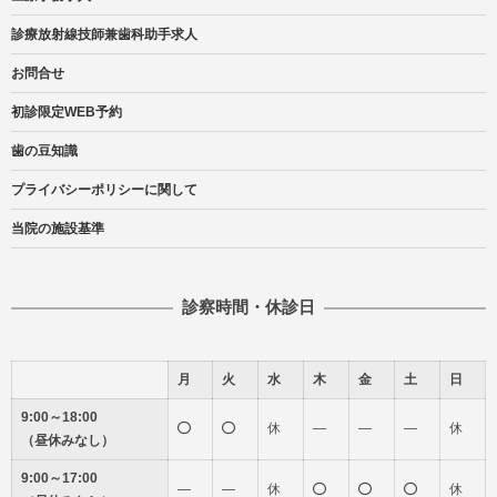
診療放射線技師兼歯科助手求人
お問合せ
初診限定WEB予約
歯の豆知識
プライバシーポリシーに関して
当院の施設基準
診察時間・休診日
月
火
水
木
金
土
日
9:00～18:00
休
―
―
―
休
（昼休みなし）
9:00～17:00
―
―
休
休