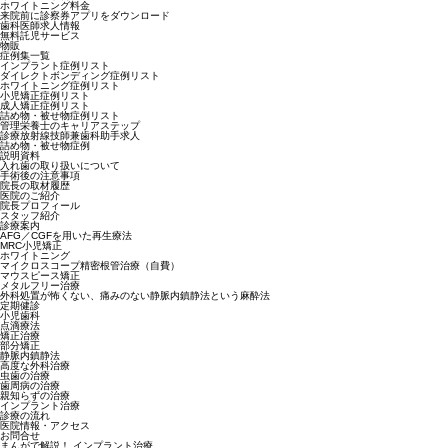
ホワイトニング料金
来院前に診察券アプリをダウンロード
歯科医師求人情報
無料託児サービス
物販
症例集一覧
インプラント症例リスト
ダイレクトボンディング症例リスト
ホワイトニング症例リスト
小児矯正症例リスト
成人矯正症例リスト
詰め物・被せ物症例リスト
管理栄養士のキャリアステップ
診療放射線技師兼歯科助手求人
詰め物・被せ物症例
説明資料
入れ歯の取り扱いについて
手術後の注意事項
院長の取材履歴
医院のご紹介
院長プロフィール
スタッフ紹介
診療案内
AFG／CGFを用いた再生療法
MRC小児矯正
ホワイトニング
マイクロスコープ精密根管治療（自費）
マウスピース矯正
メタルフリー治療
外科処置が怖くない、痛みのない静脈内鎮静法という麻酔法
定期健診
小児歯科
点滴療法
矯正治療
部分矯正
静脈内鎮静法
高度な外科治療
虫歯の治療
歯周病の治療
親知らずの治療
インプラント治療
診療の流れ
医院情報・アクセス
お問合せ
まんがで解説！ インプラント治療