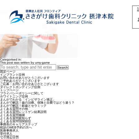
what-is-brushing-instruction_86157374_M
2月 11, 2026 3:24 pm
Published by
umy-game
Categorised in:
This post was written by umy-game
Search
固定ページ
インプラント症例
お問い合わせありがとうございます
ご予約ありがとうございます
ご応募・お問い合わせありがとございます
ダイレクトボンディング症例
トップページ
プライバシーポリシーに関して
ホワイトニング症例
まんがでわかる「インビザライン矯正」
まんがで解説！歯の治療。保険と自費ではどう違う？
まんがで解説！銀歯とセラミック
よくある質問その他
よくある質問レントゲン結果説明
よくある質問補綴
よくある質問親知らず
よくある質問顎関節症
事務長のキャリアステップ
初診のWEB予約の方へ
医療事務求人
受付求人
小児矯正症例