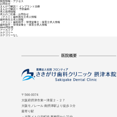
医院情報・アクセス
お問合せ
まんがで解説！ インプラント治療
まんがで解説！ 予防歯科
求人採用情報
求人のご応募・お問合せ
（テスト）歯科衛生士求人情報
歯科衛生士求人情報
（テスト）歯科助手・管理栄養士・保育士求人情報
歯科助手・管理栄養士・保育士求人情報
Web問診票
アーカイブ
カテゴリー
カテゴリーなし
医院概要
〒566-0074
大阪府摂津市東一津屋２－２７
大阪モノレール 南摂津駅より徒歩３分
最寄り駅
・大阪メトロ谷町線 東梅田から21分