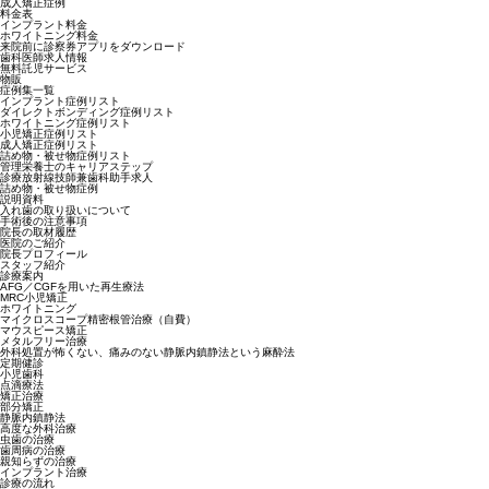
成人矯正症例
料金表
インプラント料金
ホワイトニング料金
来院前に診察券アプリをダウンロード
歯科医師求人情報
無料託児サービス
物販
症例集一覧
インプラント症例リスト
ダイレクトボンディング症例リスト
ホワイトニング症例リスト
小児矯正症例リスト
成人矯正症例リスト
詰め物・被せ物症例リスト
管理栄養士のキャリアステップ
診療放射線技師兼歯科助手求人
詰め物・被せ物症例
説明資料
入れ歯の取り扱いについて
手術後の注意事項
院長の取材履歴
医院のご紹介
院長プロフィール
スタッフ紹介
診療案内
AFG／CGFを用いた再生療法
MRC小児矯正
ホワイトニング
マイクロスコープ精密根管治療（自費）
マウスピース矯正
メタルフリー治療
外科処置が怖くない、痛みのない静脈内鎮静法という麻酔法
定期健診
小児歯科
点滴療法
矯正治療
部分矯正
静脈内鎮静法
高度な外科治療
虫歯の治療
歯周病の治療
親知らずの治療
インプラント治療
診療の流れ