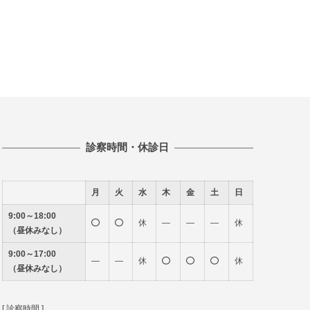
診察時間・休診日
月
火
水
木
金
土
日
9:00～18:00
休
―
―
―
休
（昼休みなし）
9:00～17:00
―
―
休
休
（昼休みなし）
[ 診察時間 ]