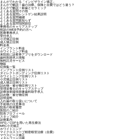
まんがでわかる「インビザライン矯正」
まんがで解説！歯の治療。保険と自費ではどう違う？
まんがで解説！銀歯とセラミック
よくある質問その他
よくある質問レントゲン結果説明
よくある質問補綴
よくある質問親知らず
よくある質問顎関節症
事務長のキャリアステップ
初診のWEB予約の方へ
医療事務求人
受付求人
小児矯正症例
成人矯正症例
料金表
インプラント料金
ホワイトニング料金
来院前に診察券アプリをダウンロード
歯科医師求人情報
無料託児サービス
物販
症例集一覧
インプラント症例リスト
ダイレクトボンディング症例リスト
ホワイトニング症例リスト
小児矯正症例リスト
成人矯正症例リスト
詰め物・被せ物症例リスト
管理栄養士のキャリアステップ
診療放射線技師兼歯科助手求人
詰め物・被せ物症例
説明資料
入れ歯の取り扱いについて
手術後の注意事項
院長の取材履歴
医院のご紹介
院長プロフィール
スタッフ紹介
診療案内
AFG／CGFを用いた再生療法
MRC小児矯正
ホワイトニング
マイクロスコープ精密根管治療（自費）
マウスピース矯正
メタルフリー治療