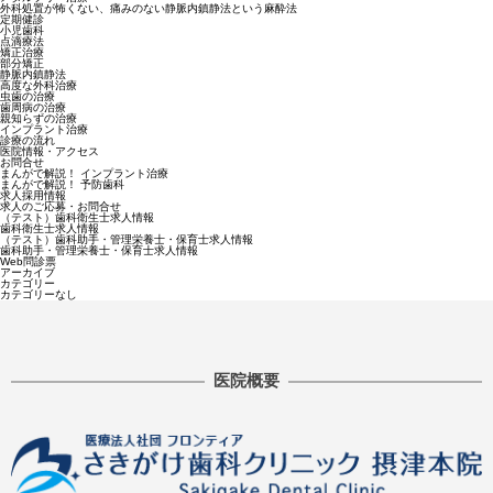
外科処置が怖くない、痛みのない静脈内鎮静法という麻酔法
定期健診
小児歯科
点滴療法
矯正治療
部分矯正
静脈内鎮静法
高度な外科治療
虫歯の治療
歯周病の治療
親知らずの治療
インプラント治療
診療の流れ
医院情報・アクセス
お問合せ
まんがで解説！ インプラント治療
まんがで解説！ 予防歯科
求人採用情報
求人のご応募・お問合せ
（テスト）歯科衛生士求人情報
歯科衛生士求人情報
（テスト）歯科助手・管理栄養士・保育士求人情報
歯科助手・管理栄養士・保育士求人情報
Web問診票
アーカイブ
カテゴリー
カテゴリーなし
医院概要