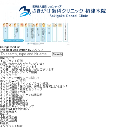
インプラント流れ
2月 22, 2022 10:55 am
Published by
スタッフ
Categorised in:
This post was written by スタッフ
Search
固定ページ
インプラント症例
お問い合わせありがとうございます
ご予約ありがとうございます
ご応募・お問い合わせありがとございます
ダイレクトボンディング症例
トップページ
プライバシーポリシーに関して
ホワイトニング症例
まんがでわかる「インビザライン矯正」
まんがで解説！歯の治療。保険と自費ではどう違う？
まんがで解説！銀歯とセラミック
よくある質問その他
よくある質問レントゲン結果説明
よくある質問補綴
よくある質問親知らず
よくある質問顎関節症
事務長のキャリアステップ
初診のWEB予約の方へ
医療事務求人
受付求人
小児矯正症例
成人矯正症例
料金表
インプラント料金