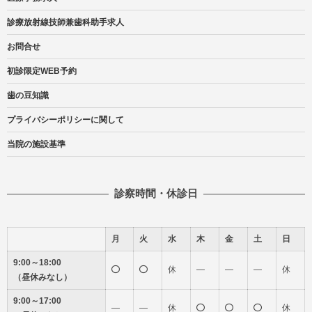
診療放射線技師兼歯科助手求人
お問合せ
初診限定WEB予約
歯の豆知識
プライバシーポリシーに関して
当院の施設基準
診察時間・休診日
月
火
水
木
金
土
日
9:00～18:00
休
―
―
―
休
（昼休みなし）
9:00～17:00
―
―
休
休