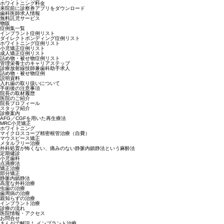
ホワイトニング料金
来院前に診察券アプリをダウンロード
歯科医師求人情報
無料託児サービス
物販
症例集一覧
インプラント症例リスト
ダイレクトボンディング症例リスト
ホワイトニング症例リスト
小児矯正症例リスト
成人矯正症例リスト
詰め物・被せ物症例リスト
管理栄養士のキャリアステップ
診療放射線技師兼歯科助手求人
詰め物・被せ物症例
説明資料
入れ歯の取り扱いについて
手術後の注意事項
院長の取材履歴
医院のご紹介
院長プロフィール
スタッフ紹介
診療案内
AFG／CGFを用いた再生療法
MRC小児矯正
ホワイトニング
マイクロスコープ精密根管治療（自費）
マウスピース矯正
メタルフリー治療
外科処置が怖くない、痛みのない静脈内鎮静法という麻酔法
定期健診
小児歯科
点滴療法
矯正治療
部分矯正
静脈内鎮静法
高度な外科治療
虫歯の治療
歯周病の治療
親知らずの治療
インプラント治療
診療の流れ
医院情報・アクセス
お問合せ
まんがで解説！ インプラント治療