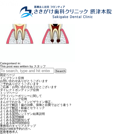
根尖性歯周病
1月 11, 2022 1:11 pm
Published by
スタッフ
Categorised in:
This post was written by スタッフ
Search
固定ページ
インプラント症例
お問い合わせありがとうございます
ご予約ありがとうございます
ご応募・お問い合わせありがとございます
ダイレクトボンディング症例
トップページ
プライバシーポリシーに関して
ホワイトニング症例
まんがでわかる「インビザライン矯正」
まんがで解説！歯の治療。保険と自費ではどう違う？
まんがで解説！銀歯とセラミック
よくある質問その他
よくある質問レントゲン結果説明
よくある質問補綴
よくある質問親知らず
よくある質問顎関節症
事務長のキャリアステップ
初診のWEB予約の方へ
医療事務求人