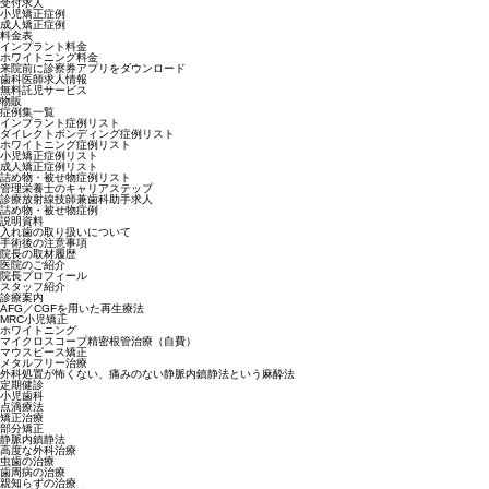
受付求人
小児矯正症例
成人矯正症例
料金表
インプラント料金
ホワイトニング料金
来院前に診察券アプリをダウンロード
歯科医師求人情報
無料託児サービス
物販
症例集一覧
インプラント症例リスト
ダイレクトボンディング症例リスト
ホワイトニング症例リスト
小児矯正症例リスト
成人矯正症例リスト
詰め物・被せ物症例リスト
管理栄養士のキャリアステップ
診療放射線技師兼歯科助手求人
詰め物・被せ物症例
説明資料
入れ歯の取り扱いについて
手術後の注意事項
院長の取材履歴
医院のご紹介
院長プロフィール
スタッフ紹介
診療案内
AFG／CGFを用いた再生療法
MRC小児矯正
ホワイトニング
マイクロスコープ精密根管治療（自費）
マウスピース矯正
メタルフリー治療
外科処置が怖くない、痛みのない静脈内鎮静法という麻酔法
定期健診
小児歯科
点滴療法
矯正治療
部分矯正
静脈内鎮静法
高度な外科治療
虫歯の治療
歯周病の治療
親知らずの治療