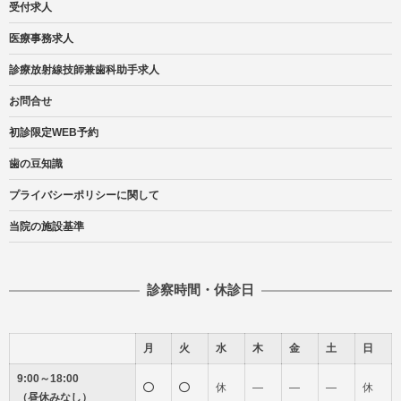
受付求人
医療事務求人
診療放射線技師兼歯科助手求人
お問合せ
初診限定WEB予約
歯の豆知識
プライバシーポリシーに関して
当院の施設基準
診察時間・休診日
月
火
水
木
金
土
日
9:00～18:00
休
―
―
―
休
（昼休みなし）