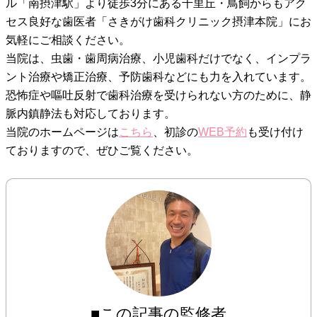
ル「南摂津駅」より徒歩3分にある千里丘・鳥飼からもアク
セス良好な歯医者「さきがけ歯科クリニック摂津本院」にお
気軽にご相談ください。
当院は、虫歯・歯周病治療、小児歯科だけでなく、インプラ
ント治療や矯正治療、予防歯科などにも力を入れています。
恐怖症や嘔吐反射で歯科治療を受けられない方のために、静
脈内鎮静法も対応しております。
当院のホームページは
こちら
、初診の
WEB予約
も受け付け
ておりますので、ぜひご覧ください。
■この記事の監修者