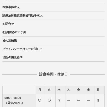
医療事務求人
診療放射線技師兼歯科助手求人
お問合せ
初診限定WEB予約
歯の豆知識
プライバシーポリシーに関して
当院の施設基準
診察時間・休診日
月
火
水
木
金
土
日
9:00～18:00
休
―
―
―
休
（昼休みなし）