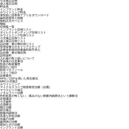
小児矯正症例
成人矯正症例
料金表
インプラント料金
ホワイトニング料金
来院前に診察券アプリをダウンロード
歯科医師求人情報
無料託児サービス
物販
症例集一覧
インプラント症例リスト
ダイレクトボンディング症例リスト
ホワイトニング症例リスト
小児矯正症例リスト
成人矯正症例リスト
詰め物・被せ物症例リスト
管理栄養士のキャリアステップ
診療放射線技師兼歯科助手求人
詰め物・被せ物症例
説明資料
入れ歯の取り扱いについて
手術後の注意事項
院長の取材履歴
医院のご紹介
院長プロフィール
スタッフ紹介
診療案内
AFG／CGFを用いた再生療法
MRC小児矯正
ホワイトニング
マイクロスコープ精密根管治療（自費）
マウスピース矯正
メタルフリー治療
外科処置が怖くない、痛みのない静脈内鎮静法という麻酔法
定期健診
小児歯科
点滴療法
矯正治療
部分矯正
静脈内鎮静法
高度な外科治療
虫歯の治療
歯周病の治療
親知らずの治療
インプラント治療