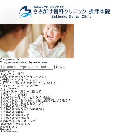
child-with-healthy-teeth-alignment-and-jaws-who-have-not-developed-an-underbite-due-to-
appropriate-preventive-measures_562257745-scaled.jpeg
1月 14, 2026 5:16 pm
Published by
umy-game
Categorised in:
This post was written by umy-game
Search
固定ページ
インプラント症例
お問い合わせありがとうございます
ご予約ありがとうございます
ご応募・お問い合わせありがとございます
ダイレクトボンディング症例
トップページ
プライバシーポリシーに関して
ホワイトニング症例
まんがでわかる「インビザライン矯正」
まんがで解説！歯の治療。保険と自費ではどう違う？
まんがで解説！銀歯とセラミック
よくある質問その他
よくある質問レントゲン結果説明
よくある質問補綴
よくある質問親知らず
よくある質問顎関節症
事務長のキャリアステップ
初診のWEB予約の方へ
医療事務求人
受付求人