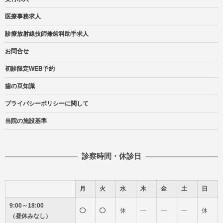
医療事務求人
診療放射線技師兼歯科助手求人
お問合せ
初診限定WEB予約
歯の豆知識
プライバシーポリシーに関して
当院の施設基準
診察時間・休診日
月
火
水
木
金
土
日
9:00～18:00
休
―
―
―
休
（昼休みなし）